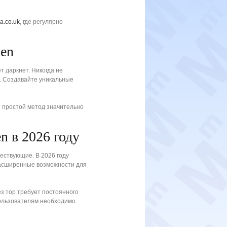
-a.co.uk
, где регулярно
ken
т даркнет. Никогда не
х. Создавайте уникальные
 простой метод значительно
n в 2026 году
ествующие. В 2026 году
расширенные возможности для
ез тор требует постоянного
пользователям необходимо