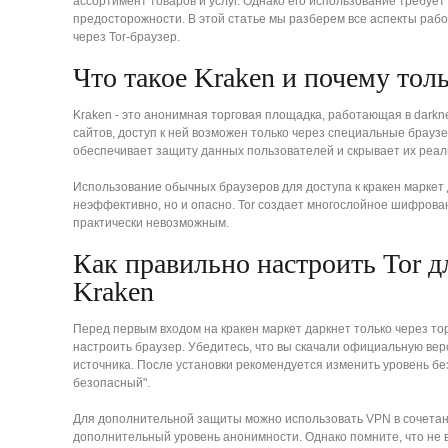
ассортимент товаров и услуг. Однако его использование требует
предосторожности. В этой статье мы разберем все аспекты рабо
через Tor-браузер.
Что такое Kraken и почему толь
Kraken - это анонимная торговая площадка, работающая в darkne
сайтов, доступ к ней возможен только через специальные браузер
обеспечивает защиту данных пользователей и скрывает их реа
Использование обычных браузеров для доступа к кракен маркет 
неэффективно, но и опасно. Tor создает многослойное шифрова
практически невозможным.
Как правильно настроить Tor д
Kraken
Перед первым входом на кракен маркет даркнет только через т
настроить браузер. Убедитесь, что вы скачали официальную вер
источника. После установки рекомендуется изменить уровень б
безопасный".
Для дополнительной защиты можно использовать VPN в сочетани
дополнительный уровень анонимности. Однако помните, что не 