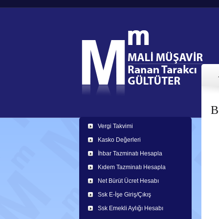
В
Vergi Takvimi
Kasko Değerleri
İhbar Tazminatı Hesapla
Kıdem Tazminatı Hesapla
Net Bürüt Ücret Hesabı
Ssk E-İşe Giriş/Çıkış
Ssk Emekli Aylığı Hesabı