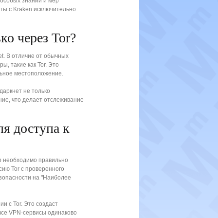
 особых знаний и мер
ты с Kraken исключительно
ко через Tor?
t. В отличие от обычных
ы, такие как Tor. Это
льное местоположение.
даркнет не только
ние, что делает отслеживание
ля доступа к
ор необходимо правильно
сию Tor с проверенного
езопасности на "Наиболее
и с Tor. Это создаст
все VPN-сервисы одинаково