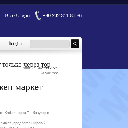
Bize Ulaşın:
+90 242 311 86 86
İletişim
 только через тор
Tarih:
16 Haziran 2026
Yazan: root
кен маркет
а Kraken через Tor-браузер в
аркнете, предлагая широкий