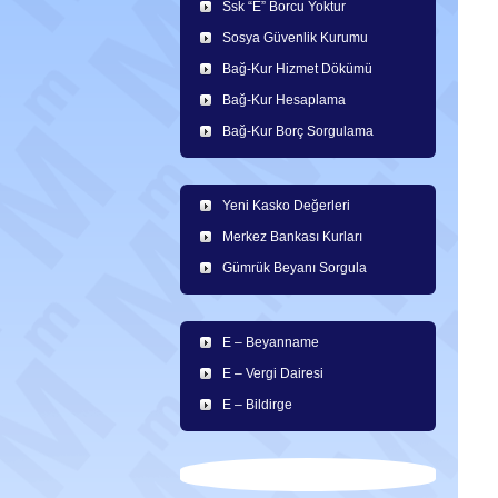
Ssk “E” Borcu Yoktur
Sosya Güvenlik Kurumu
Bağ-Kur Hizmet Dökümü
Bağ-Kur Hesaplama
Bağ-Kur Borç Sorgulama
Yeni Kasko Değerleri
Merkez Bankası Kurları
Gümrük Beyanı Sorgula
E – Beyanname
E – Vergi Dairesi
E – Bildirge