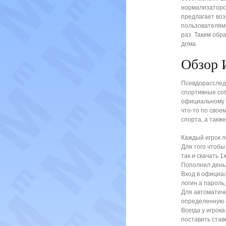
нормализаторс
предлагает воз
пользователям 
раз. Таким обр
дома.
Обзор 
Псевдорасследо
спортивные соб
официальному с
что-то по своем
спорта, а такж
Каждый игрок л
Для того чтобы
так и скачать 
Пополнил деньг
Вход в официал
логин а пароль
Для автоматич
определенную 
Всегда у игрок
поставить ставк