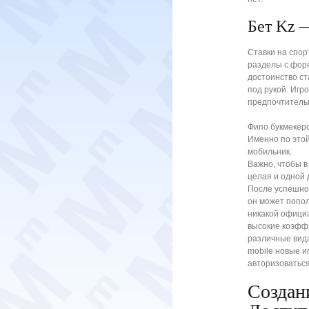
Бет Kz 
Ставки на спо
разделы с форе
достоинство ст
под рукой. Игр
предпочтительн
Фипо букмекерс
Именно по это
мобильник.
Важно, чтобы 
целая и одной 
После успешнос
он может попол
никакой официа
высокие коэффи
различные вида 
mobile новые и
авторизоваться
Создан