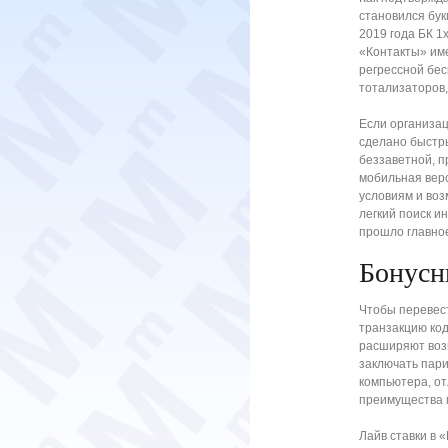
становился бук
2019 года БК 1
«Контакты» име
регрессной бес
тотализаторов,
Если организац
сделано быстры
беззаветной, 
мобильная верс
условиям и во
легкий поиск и
прошло главное
Бонусн
Чтобы перевест
транзакцию ко
расширяют воз
заключать пари
компьютера, от
преимущества 
Лайв ставки в 