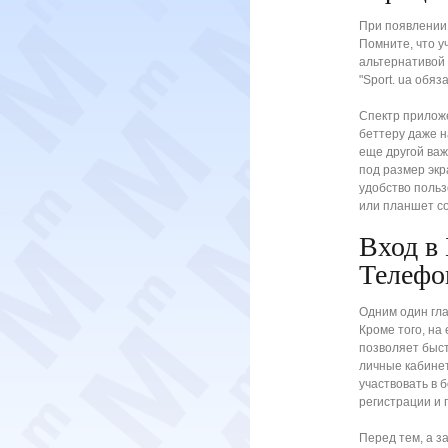
При появлении 
Помните, что у
альтернативой 
"Sport. ua обяз
Спектр приложе
беттеру даже н
еще другой важ
под размер экр
удобство польз
или планшет со
Вход в
Телефо
Одним один гла
Кроме того, на
позволяет быст
личные кабинет
участвовать в 
регистрации и 
Перед тем, а з