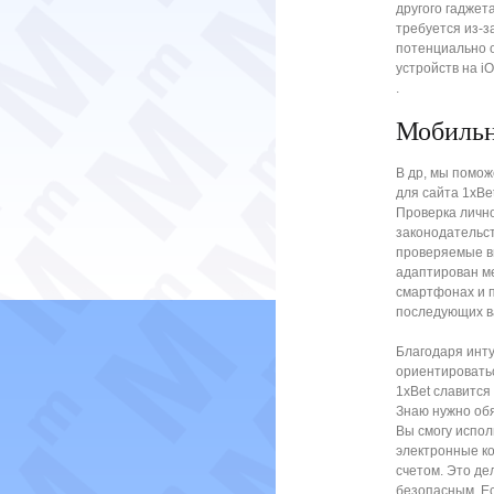
другого гаджет
требуется из-за
потенциально 
устройств на i
.
Мобильн
В др, мы помож
для сайта 1xBe
Проверка личн
законодательст
проверяемые в
адаптирован м
смартфонах и п
последующих в
Благодаря инту
ориентироватьс
1xBet славится
Знаю нужно обя
Вы смогу испол
электронные ко
счетом. Это де
безопасным. Ес