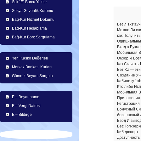
Ssk “E” Borcu Yoktur
Sosya Güvenlik Kurumu
Bağ-Kur Hizmet Dökümü
Bet И 1xstav
Bağ-Kur Hesaplama
Можно Ли сн
как Получить
Bağ-Kur Borç Sorgulama
Официальный
Вход а Букм
Мобильная В
Yeni Kasko Değerleri
Обзор И Воз
Как Скачать 
Merkez Bankası Kurları
Бет Kz — эти
Создание Уч
Gümrük Beyanı Sorgula
Кабинету 1x
Кто либо Исп
Мобильная В
E – Beyanname
Приложения
Регистрация
E – Vergi Dairesi
Бонусный Сче
E – Bildirge
безопасный Л
Ввод И выво
Bet: Топ-зер
Киберспорт
Доступность 