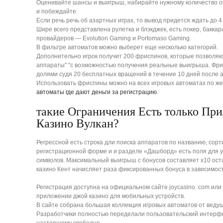
Оценивайте шансы и выигрыш, набирайте нужному количество о
и побеждайте.
Если речь речь об азартных играх, то вывод придется ждать до 4
Шире всего представлена рулетка и блэкджек, есть покер, баккара
провайдеров — Evolution Gaming и Portomaso Gaming.
В фильтре автоматов можно выберет еще несколько категорий.
Дополнительно игрок получит 200 фриспинов, которые позволяю
аппараты" "с возможностью получения реальные выигрыша. Фр
долями судя 20 бесплатных вращений в течение 10 дней после а
Использовать фриспины можно на всех игровых автоматах по ж
автоматы где дают деньги за регистрацию
.
такие Ограничения Есть только Пр
Казино Вулкан?
Регрессной есть строка дли поиска аппаратов по названию, сорт
регистрационной форме и и разделе «Дашборд» есть поля для 
символов. Максимальный выигрыш с бонусов составляет x10 ост
казино Кент начисляет раза фиксированных бонуса в зависимост
Регистрация доступна на официальном сайте joycasino. com или 
приложении джой казино для мобильных устройств.
В сайте собрана большая коллекция игровых автоматов от веду
Разработчики полностью переделали пользовательский интерфе