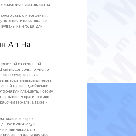
 с лицензионными играми на
просто сжирали все деньги,
рутил я почти по минималке.
 вулканы нечего. Да, дли
ин Ап На
о классной современной
droid играет роль, но многие
 старых смартфонах и
ь и выводить выигрыши через
 онлайн казино джойказино
ртфона или планшета. Новому
тверждением правил казино.
рабочем зеркале, а также и
или планшете через
енное в 2024 году и
итейский через свое
72 провайдерами, мобильное