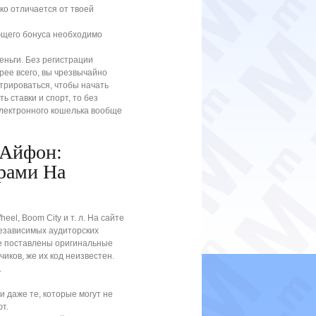
ко отличается от твоей
ющего бонуса необходимо
еньги. Без регистрации
рее всего, вы чрезвычайно
стрироваться, чтобы начать
ь ставки и спорт, то без
электронного кошелька вообще
 Айфон:
рами На
el, Boom City и т. л. На сайте
независимых аудиторских
те поставлены оригинальные
иков, же их код неизвестен.
.
 даже те, которые могут не
т.