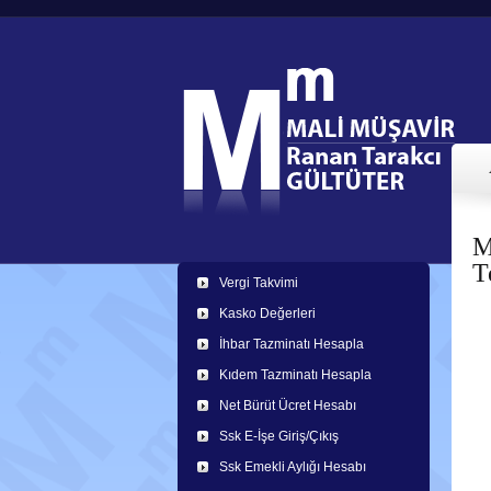
М
Т
Vergi Takvimi
Kasko Değerleri
İhbar Tazminatı Hesapla
Kıdem Tazminatı Hesapla
Net Bürüt Ücret Hesabı
Ssk E-İşe Giriş/Çıkış
Ssk Emekli Aylığı Hesabı