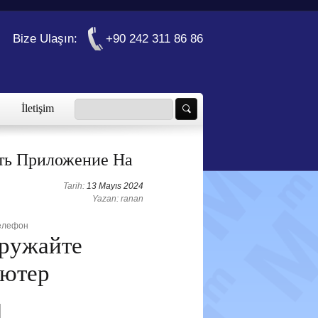
Bize Ulaşın:
+90 242 311 86 86
İletişim
ть Приложение На
Tarih:
13 Mayıs 2024
Yazan: ranan
Телефон
гружайте
ьютер