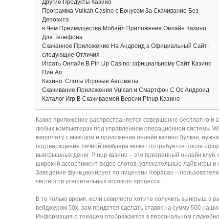
Другие Продукты Казино
Программа Vulkan Casino с Бонусом За Скачивание Без
Депозита
в Чем Преимущества Мобайл Приложения Онлайн Казино
Для Телефона
Скачанное Приложение На Андроид а Официальный Сайт:
следующие Отличия
Играть Онлайн В Pin Up Casino: официальному Сайт Казино
Пин Ап
Казино: Слоты Игровые Автоматы
Скачивание Приложения Vulcan и Смартфон С Ос Андроид
Каталог Игр В Скачиваемой Версии Pinup Казино
Какое приложение распространяется совершенно бесплатно и 
любых компьютерах под управлением операционной системы Wind
кварплату с выводом и приложении онлайн казино Вулкан, нужн
подтверждение личной гемблера может потребуется после офор
выигрышных денег. Pinup казино – это признанный онлайн клуб,
широкий ассортимент видео слотов, увлекательные лайв игры и 
Заведение функционирует по лицензии Кюрасао – пользователи 
честности утешительных игрового процесса.
В то только время, если севилестр хотите получить выигрыш в р
вейджером 50х, вам придется сделать ставок на сумму 500 наши
Информация о текущем отображается в персональном служебно