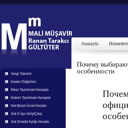
Anasayfa
Hizmetler
Почему выбирают
особенности
Vergi Takvimi
Kasko Değerleri
İhbar Tazminatı Hesapla
Почем
Kıdem Tazminatı Hesapla
офици
Net Bürüt Ücret Hesabı
особе
Ssk E-İşe Giriş/Çıkış
Ssk Emekli Aylığı Hesabı