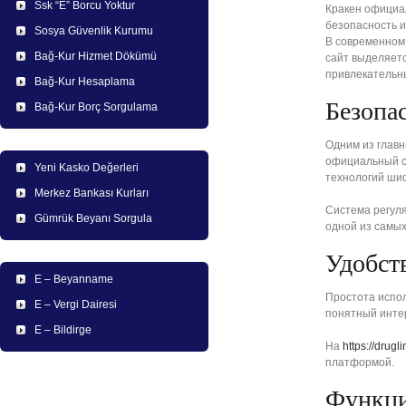
Ssk “E” Borcu Yoktur
Кракен официа
безопасность и
Sosya Güvenlik Kurumu
В современном
Bağ-Kur Hizmet Dökümü
сайт выделяетс
привлекательны
Bağ-Kur Hesaplama
Безопа
Bağ-Kur Borç Sorgulama
Одним из главн
официальный с
Yeni Kasko Değerleri
технологий ши
Merkez Bankası Kurları
Система регуля
Gümrük Beyanı Sorgula
одной из самых
Удобст
E – Beyanname
Простота испо
E – Vergi Dairesi
понятный инте
E – Bildirge
На
https://drugl
платформой.
Функци