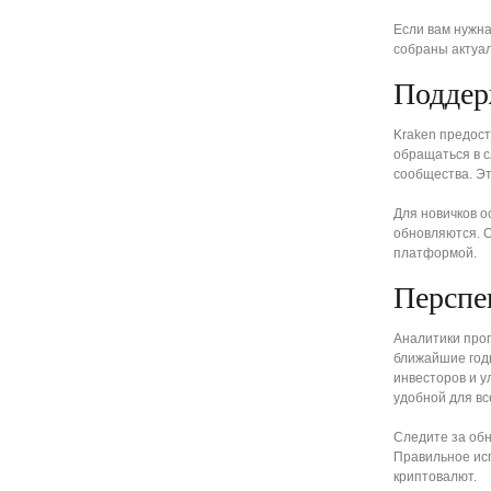
Если вам нужн
собраны актуа
Поддер
Kraken предос
обращаться в с
сообщества. Эт
Для новичков 
обновляются. О
платформой.
Перспе
Аналитики про
ближайшие год
инвесторов и 
удобной для вс
Следите за обн
Правильное ис
криптовалют.