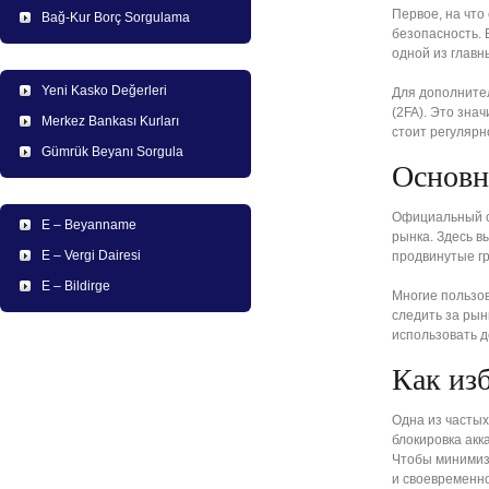
Первое, на что
Bağ-Kur Borç Sorgulama
безопасность. 
одной из главн
Yeni Kasko Değerleri
Для дополните
(2FA). Это зна
Merkez Bankası Kurları
стоит регулярн
Gümrük Beyanı Sorgula
Основн
Официальный са
E – Beyanname
рынка. Здесь в
E – Vergi Dairesi
продвинутые гр
E – Bildirge
Многие пользов
следить за рын
использовать д
Как из
Одна из частых
блокировка акк
Чтобы минимиз
и своевременн