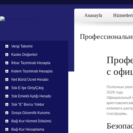
Anasayfa
Hizmetler
Профессиональны
Vergi Takvimi
Kasko Değerleri
Профе
İhbar Tazminatı Hesapla
с офи
Kıdem Tazminatı Hesapla
Net Bürüt Ücret Hesabı
Полезные реко
Ssk E-İşe Giriş/Çıkış
2026 году.
Ssk Emekli Aylığı Hesabı
Официальный с
криптовалютами
Ssk “E” Borcu Yoktur
избежать расп
Sosya Güvenlik Kurumu
платформы.
Bağ-Kur Hizmet Dökümü
Безопас
Bağ-Kur Hesaplama