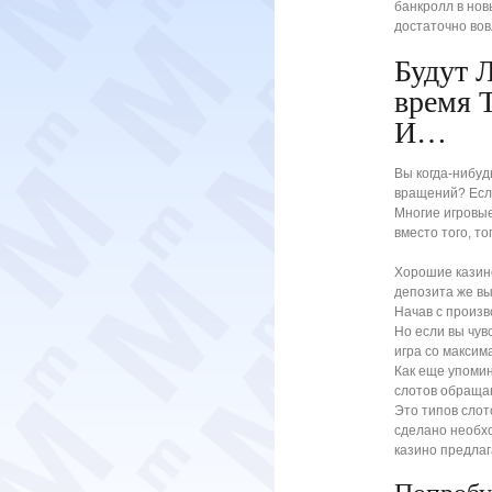
банкролл в нов
достаточно вов
Будут 
время Т
И…
Вы когда-нибуд
вращений? Если
Многие игровы
вместо того, то
Хорошие казин
депозита же в
Начав с произв
Но если вы чув
игра со максим
Как еще упомин
слотов обращаю
Это типов слот
сделано необхо
казино предла