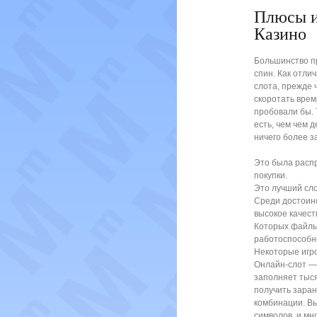
Плюсы и
Казино
Большинство п
спин. Как отли
слота, прежде 
скоротать врем
пробовали бы. 
есть, чем чем 
ничего более з
Это была распр
покупки.
Это лучший сло
Среди достоин
высокое качест
Которых файлы
работоспособн
Некоторые игро
Онлайн-слот — 
заполняет тыся
получить зара
комбинации. В
символов, и мн