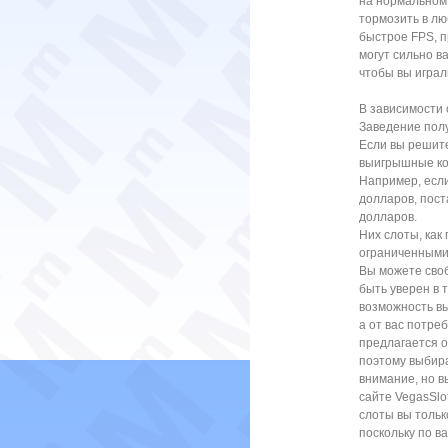
на нормальном
тормозить в лю
быстрое FPS, 
могут сильно в
чтобы вы играл
В зависимости 
Заведение полу
Если вы решите
выигрышные ко
Например, если
долларов, пост
долларов.
Них слоты, как
ограниченными
Вы можете своб
быть уверен в 
возможность вы
а от вас потре
предлагается о
поэтому выбира
внимание, но в
сайте VegasSlo
слоты вы толь
поскольку по в