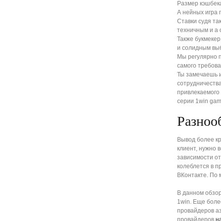
Размер кэшбека
А нейных игра 
Ставки судя та
техничным и а
Также букмеке
и солидным вы
Мы регулярно 
самого требова
Ты замечаешь и
сотрудничества
привлекаемого 
серии 1win gam
Разноо
Вывод более кр
клиент, нужно 
зависимости от
колеблется в п
ВКонтакте. По 
В данном обзор
1win. Еще боле
провайдеров аз
провайдеров
н