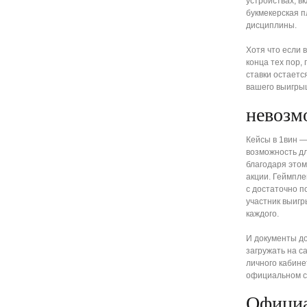
устройствах, 
букмекерская 
дисциплины.
Хотя что если 
конца тех пор,
ставки остаетс
вашего выигры
невозм
Кейсы в 1вин 
возможность дл
благодаря этом
акции. Геймпле
с достаточно п
участник выигр
каждого.
И документы д
загружать на с
личного кабине
официальном са
Официа