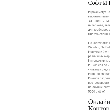
Софт И 
Игроки могут н
высокими выпла
"Starburst" и 
интернете, вкл
для гэмблеров
многочисленны
По количество 
Wazdan, NetEnt
Новички и 1win
различных акц
Интерактивные 
И 1win casino 
уникален судя 
Игорное завед
Имелся раздел 
воспроизвести 
на личные счет
5000 рублей.
Онлайн
Контор