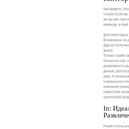
Как видите, сп
только если вы
же вы вас прос
команду, а ещё
Для некоторых
Возможное за д
Ддя их получен
выше.
Только также с
бонусных игр, 
возможность в
деньги, достат
игру. А поскол
совершенно спо
компания никог
известное онла
ценителей аза
In: Иде
Развлеч
Разве слоты ег