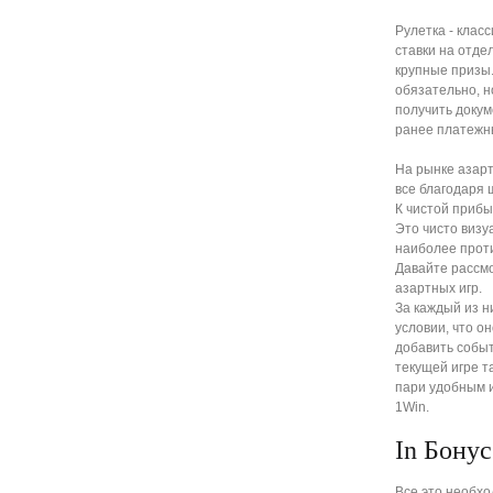
Рулетка - клас
ставки на отде
крупные призы
обязательно, н
получить доку
ранее платежн
На рынке азар
все благодаря 
К чистой приб
Это чисто визу
наиболее проти
Давайте рассм
азартных игр.
За каждый из н
условии, что о
добавить собы
текущей игре т
пари удобным и
1Win.
In Бонус
Все это необхо