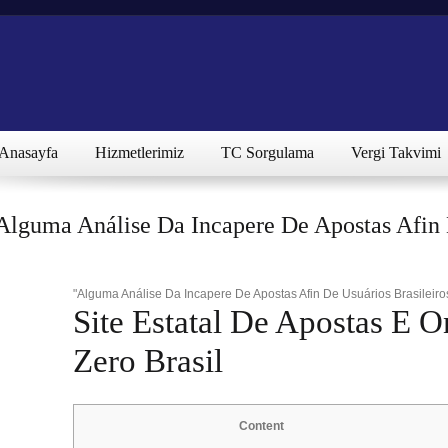
Anasayfa
Hizmetlerimiz
TC Sorgulama
Vergi Takvimi
Alguma Análise Da Incapere De Apostas Afin 
"Alguma Análise Da Incapere De Apostas Afin De Usuários Brasileiro
Site Estatal De Apostas E O
Zero Brasil
Content