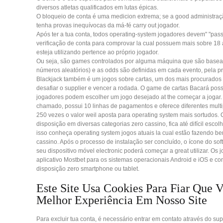
diversos atletas qualificados em lutas épicas.
O bloqueio de conta é uma medicion extrema; se a good administração
tenha provas inequívocas da má-fé carry out jogador.
Após ter a tua conta, todos operating-system jogadores devem" "pas
verificação de conta para comprovar la cual possuem mais sobre 1
esteja utilizando pertence ao próprio jogador.
Ou seja, são games controlados por alguma máquina que são base
números aleatórios) e as odds são definidas em cada evento, pela p
Blackjack também é um jogos sobre cartas, um dos mais procurados
desafiar o supplier e vencer a rodada. O game de cartas Bacará pos
jogadores podem escolher um jogo desejado at the começar a jogar. 
chamado, possui 10 linhas de pagamentos e oferece diferentes mult
250 vezes o valor weil aposta para operating system mais sortudos
disposição em diversas categorias zero cassino, fica até difícil escol
isso conheça operating system jogos atuais la cual estão fazendo b
cassino. Após o processo de instalação ser concluído, o ícone do so
seu dispositivo móvel electronic poderá começar a great utilizar. Os
aplicativo Mostbet para os sistemas operacionais Android e iOS e com 
disposição zero smartphone ou tablet.
Este Site Usa Cookies Para Fiar Que 
Melhor Experiência Em Nosso Site
Para excluir tua conta, é necessário entrar em contato através do sup