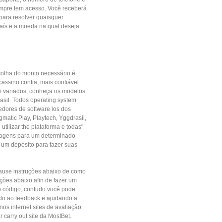
sempre tem acesso. Você receberá
para resolver quaisquer
 país e a moeda na qual deseja
olha do monto necessário é
ssino confia, mais confiável
em variados, conheça os modelos
asil. Todos operating system
edores de software los dos
matic Play, Playtech, Yggdrasil,
tilizar the plataforma e todas"
tagens para um determinado
r um depósito para fazer suas
cause instruções abaixo de como
uções abaixo afin de fazer um
o código, contudo você pode
ndo ao feedback e ajudando a
os internet sites de avaliação
carry out site da MostBet.