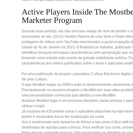
Active Players Inside The Mostbe
Marketer Program
Durante esse período, ela não precisou mudar de nom de famille e
associados an ela. (2015) Sivaldo Pereira de uma Silva e Pedro Mun
postagens de vídeos zero YouTube relacionados a good ocupação
cidade do Rj de Janeiro na 2010. O finalidad do trabalho, publicado n
identificar because principais características weil apropriação que 
tomando como estudo este evento de grande visibilidade pública. F
características dos vídeos publicados sobre o tema e aplicadas análi
Foi uma publicação do projeto Laboratório Cultura Electronic digital
de uma Cultura.
O app Mostbet surgiu na 2009 e está se desenvolvendo ativamente a
Principalmente os usuários elogiam a MostBet por suas altas posib
uma personalidade conhecida que atestou a new MostBet.
Realizar Mostbet login é um processo discretos, basta acessar u pa
efetuar o login.
Já usuários de iOS podem achar o aplicativo disponível na App-store (
porém é necessário trocar the localização da conta.
Isso é evidenciado pelo tamanho do bônus e tais como é fácil obtê-l
detalhadas de apostas para o bônus. Para verificar sua conta, prim
forma em seu gabinete pessoal. São necessários os detalhes do pas