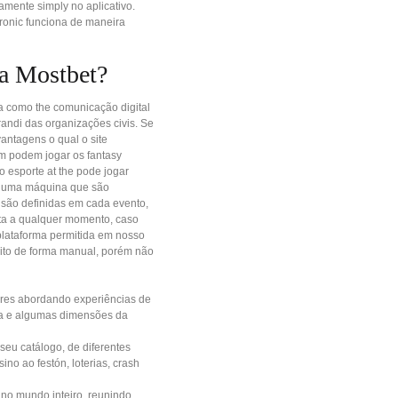
amente simply no aplicativo.
tronic funciona de maneira
Na Mostbet?
da como the comunicação digital
andi das organizações civis. Se
vantagens o qual o site
ém podem jogar os fantasy
o esporte at the pode jogar
r uma máquina que são
são definidas em cada evento,
sta a qualquer momento, caso
plataforma permitida em nosso
eito de forma manual, porém não
tores abordando experiências de
rga e algumas dimensões da
seu catálogo, de diferentes
ino ao festón, loterias, crash
 no mundo inteiro, reunindo