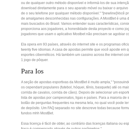
ou de qualquer outro método disponível e informá-los de sua intençã
download diretamente para o seu aparato móvel ou baixar o arquivo ap
de o seu telefone por qualquer método disponível." "[newline]Você pr
de amalgames desconhecidas nas configurações. A MostBet é uma da
mais buscados do Brasil. Vamos entender suas características, cons
proporciona aos jogadores, a honestidade desta proyecto e como jog
jogadores que usam o aplicativo Mostbet não precisam se agobiar 
Ela opera em 93 países, através do internet site e os programas ofici
twenty five idiomas. A casa de apostas permite que você aposte em 
esportes cibernéticos. Há também um cassino across the internet com
1 jogo de pôquer.
Para Ios
A seção de apostas esportivas da MostBet é muito ampla," "possuind
os cependant populares (futebol, hóquei, tênis, basquete) até os mai
corrida de cavalos, corrida de cães). Depois de selecionar um esport
lista de apostas por campeonatos, ligas e países. Para a maioria d
botão de perguntas frequentes na mesma tela, no qual você pode le
de depósito. Um FAQ separado no site descreve todas because forma
fundos mhh MostBet.
Essa licença é fácil de obter, ao contrário das licenças italiana ou 
fraco é compensado através de outros parâmetros."