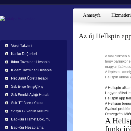
Anasayfa
Hizmetler
Az új Hellspin app
Vergi Takvimi
Kasko Değerleri
A mai cikkben a 
hogy bármikor és
İhbar Tazminatı Hesapla
magyar játékosok
Kıdem Tazminatı Hesapla
A lépések, amel
Hellspin online 
Net Bürüt Ücret Hesabı
Ssk E-İşe Giriş/Çıkış
A Hellspin alkal
Hogyan töltsd le
Ssk Emekli Aylığı Hesabı
Hellspin app tel
Ssk “E” Borcu Yoktur
A Hellspin bónu
Gyakori problém
Sosya Güvenlik Kurumu
Összegzés: Miér
A Hells
Bağ-Kur Hizmet Dökümü
funkció
Bağ-Kur Hesaplama