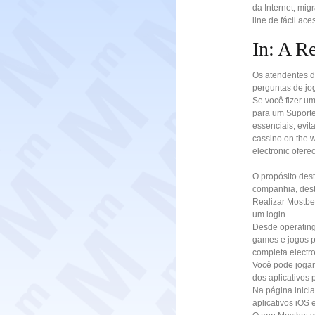
da Internet, mig
line de fácil ace
In: A R
Os atendentes d
perguntas de jo
Se você fizer u
para um Suporte
essenciais, evit
cassino on the 
electronic ofere
O propósito dest
companhia, dest
Realizar Mostbe
um login.
Desde operating
games e jogos p
completa electro
Você pode jogar
dos aplicativos 
Na página inici
aplicativos iOS