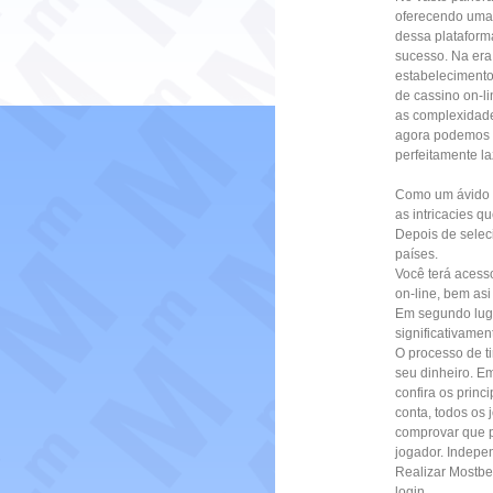
oferecendo uma 
dessa plataform
sucesso. Na era 
estabelecimento
de cassino on-li
as complexidade
agora podemos d
perfeitamente l
Como um ávido e
as intricacies q
Depois de seleci
países.
Você terá acess
on-line, bem asi
Em segundo luga
significativame
O processo de ti
seu dinheiro. E
confira os princ
conta, todos os
comprovar que po
jogador. Indepe
Realizar Mostbet
login.