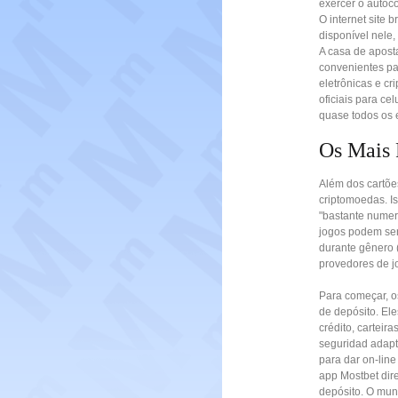
exercer o autoco
O internet site 
disponível nele,
A casa de apos
convenientes par
eletrônicas e cr
oficiais para ce
quase todos os e
Os Mais 
Além dos cartões
criptomoedas. I
"bastante numero
jogos podem ser 
durante gênero (
provedores de j
Para começar, o
de depósito. El
crédito, carteir
seguridad adapt
para dar on-line
app Mostbet dir
depósito. O mun