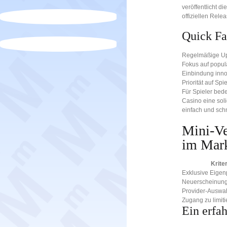
veröffentlicht d
offiziellen Rel
Quick Fa
Regelmäßige Up
Fokus auf popul
Einbindung inno
Priorität auf S
Für Spieler bede
Casino eine sol
einfach und sch
Mini-Ve
im Mar
Krite
Exklusive Eigen
Neuerscheinun
Provider-Auswa
Zugang zu limit
Ein erfah