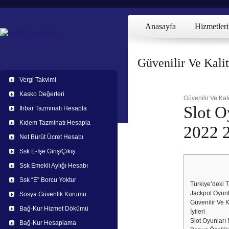
Anasayfa
Hizmetler
Güvenilir Ve Kalit
Vergi Takvimi
Kasko Değerleri
Güvenilir Ve Kali
Slot 
İhbar Tazminatı Hesapla
Kıdem Tazminatı Hesapla
2022 
Net Bürüt Ücret Hesabı
Ssk E-İşe Giriş/Çıkış
Ssk Emekli Aylığı Hesabı
Ssk “E” Borcu Yoktur
Türkiye’deki T
Jackpot Oyunl
Sosya Güvenlik Kurumu
Güvenilir Ve K
Bağ-Kur Hizmet Dökümü
İyileri
Slot Oyunları
Bağ-Kur Hesaplama