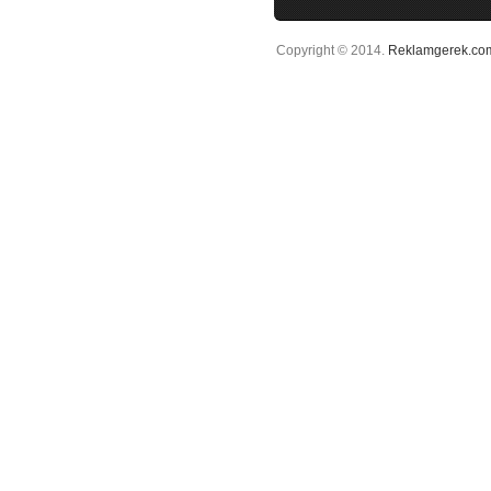
Copyright © 2014.
Reklamgerek.co