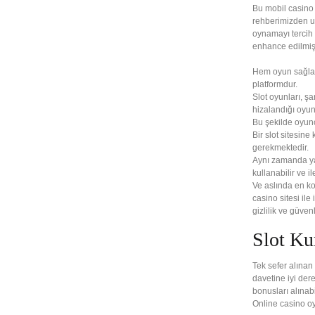
Bu mobil casino 
rehberimizden u
oynamayı tercih 
enhance edilmiş 
Hem oyun sağlayı
platformdur.
Slot oyunları, ş
hizalandığı oyunl
Bu şekilde oyunc
Bir slot sitesin
gerekmektedir.
Aynı zamanda ya
kullanabilir ve il
Ve aslında en ko
casino sitesi ile
gizlilik ve güven
Slot Kur
Tek sefer alınan
davetine iyi der
bonusları alınab
Online casino oy