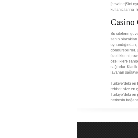
[newline]Slot oy
kullanıcılarına T
Casino 
Bu sitelerin güv
sahip olacakları
oynandığından, 
döndürebilirler. 
özelliklerini, re
özelliklere sahi
sağlarlar. Klasi
layanan sağlayıcı
Türkiye’deki en 
rehber, size en 
Türkiye’deki en 
herkesin beğenec