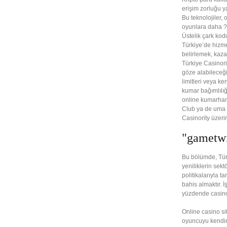
erişim zorluğu y
Bu teknolojiler,
oyunlara daha ?o
Üstelik çark kod
Türkiye’de hizme
belirlemek, kaza
Türkiye Casinori
göze alabileceği
limitleri veya ke
kumar bağımlılı
online kumarhane
Club ya de uma C
Casinority üzeri
"gametwi
Bu bölümde, Türk
yeniliklerin sekt
politikalarıyla t
bahis almaktır. 
yüzdende casino
Online casino si
oyuncuyu kendine