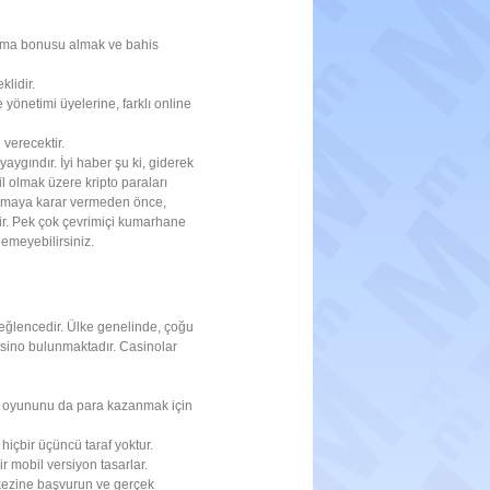
ırma bonusu almak ve bahis
lidir.
yönetimi üyelerine, farklı online
 verecektir.
aygındır. İyi haber şu ki, giderek
l olmak üzere kripto paraları
olmaya karar vermeden önce,
ir. Pek çok çevrimiçi kumarhane
emeyebilirsiniz.
eğlencedir. Ülke genelinde, çoğu
casino bulunmaktadır. Casinolar
ot oyununu da para kazanmak için
hiçbir üçüncü taraf yoktur.
r mobil versiyon tasarlar.
rkezine başvurun ve gerçek