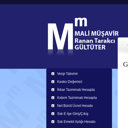
G
Vergi Takvimi
Kasko Değerleri
İhbar Tazminatı Hesapla
Kıdem Tazminatı Hesapla
Net Bürüt Ücret Hesabı
Ssk E-İşe Giriş/Çıkış
Ssk Emekli Aylığı Hesabı