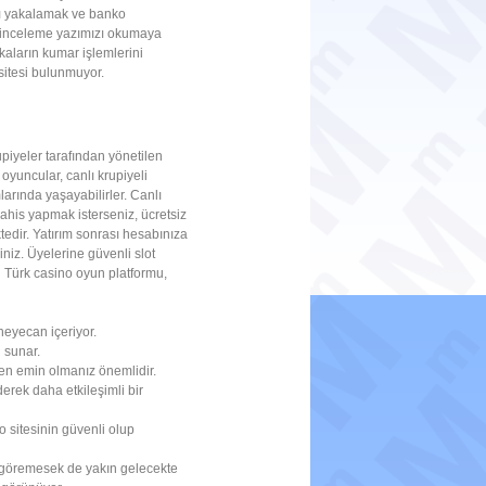
rı yakalamak ve banko
 inceleme yazımızı okumaya
kaların kumar işlemlerini
sitesi bulunmuyor.
piyeler tarafından yönetilen
oyuncular, canlı krupiyeli
mlarında yaşayabilirler. Canlı
bahis yapmak isterseniz, ücretsiz
edir. Yatırım sonrası hesabınıza
niz. Üyelerine güvenli slot
Türk casino oyun platformu,
heyecan içeriyor.
i sunar.
n emin olmanız önemlidir.
erek daha etkileşimli bir
o sitesinin güvenli olup
ngöremesek de yakın gelecekte