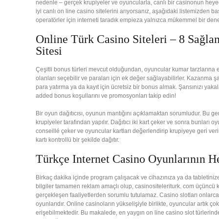
nedenle – gerçek krupiyeler ve oyuncularla, canlı bir casinonun heye
iyi canlı on line casino sitelerini arıyorsanız, aşağıdaki listemizden b
operatörler için interneti taradık empieza yalnızca mükemmel bir dene
Online Türk Casino Siteleri – 8 Sağla
Sitesi
Çeşitli bonus türleri mevcut olduğundan, oyuncular kumar tarzlarına 
olanları seçebilir ve paraları için ek değer sağlayabilirler. Kazanma şa
para yatırma ya da kayıt için ücretsiz bir bonus almak. Şansınızı yakal
added bonus koşullarını ve promosyonları takip edin!
Bir oyun dağıtıcısı, oyunun mantığını açıklamaktan sorumludur. Bu gene
krupiyeler tarafından yapılır. Dağıtıcı iki kart çeker ve sonra bunları o
conseillé çeker ve oyuncular kartları değerlendirip krupiyeye geri ver
kartı kontrollü bir şekilde dağıtır.
Türkçe Internet Casino Oyunlarının H
Birkaç dakika içinde program çalışacak ve cihazınıza ya da tabletinize
bilgiler tamamen reklam amaçlı olup, casinositeleriturk. com üçüncü kiş
gerçekleşen faaliyetlerden sorumlu tutulamaz. Casino slotları onlarca
oyunlarıdır. Online casinoların yükselişiyle birlikte, oyuncular artık çok 
erişebilmektedir. Bu makalede, en yaygın on line casino slot türlerind