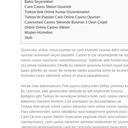
Bahis Seçenekleri:
Canlı Casino Siteleri Güvenilir
Türkiye’deki Online Kumar Düzenlemeleri
Türkiye’de Popüler Canlı Online Casino Oyunları
Casinomaxi Casino Sitesinde Bulunan 3 Oyun Çeşidi
Online Online Casino Siteleri
Müşteri Hizmetleri
Slots
Oyuncular, slotlar, masa oyunları ve canlı krupiyeli oyunlar dahil olma
oyunları arasından seçim yapabilir. Casino tv izle seçeneğinde ise si
online casino oyunlarını izleyebiliyorsunuz. Sektörde aktif hizmet ver
söz etmek mümkündür. Elbette bu sitelerin arasında hizmet olarak belir
kalan şirketler de vardır. Bu nedenle siteler arasında belirli bir incele
hizmetler veren sitelerinin adresi ön plana çıkarabilirsiniz.
Ancak riske bakılmaksızın Türk oyuncu kabul eden birkaç çevrimiçi ku
Bu casinolar, ülke genelindeki otellerde ve tatil köylerinde bulunur.
Bildiğiniz gibi Türkiye’de neredeyse binlerce farklı canlı casino sites
sitelerinin hepsinin kendine à toi avantajları ve dezavantajları var.
Türkiye’deki birçok online casino sitesinde canlı online casino oynayab
Para ödemesinden sonra istediğiniz oyun kategorisine giderek oyun 
Canlı On line casino Siteleri heyecanını yaşamak istiyor ama evinizin
istemiyorsanız, canlı casino sitelerinin adresleri mükemmel bir çözümd
çıkmanıza gerek kalmadan canlı bir casinoda oynamanın heyecanını 