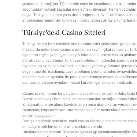
yakalamasını sağlıyor. Eğer sende canlı da yayınlanan ekstra oranla
kuponundan yüksek kazanlar elde etmek istiyorsan, hemen Jetbahis
başla. Türkiye’de kumar yasa dışı olduğundan, özellikle ülkedeki ban
engellemesi nedeniyle Türk lirasını kabul eden çok fazla kumarhane 
Türkiye'deki Casino Siteleri
Türk oyuncular ister evlerinin konforundan ister yoldayken, gerçek kru
masalarda geleneksel casino oyunlarının keyfini çıkarabiliyorlar. Türk 
oyunların keyfini yurt dışında kayıtlı olan online online casino platfor
olarak casino oyunlarına Türk casino sitelerinin adresleri üzerinden 
üye olmanız ve hesabınıza belli bir miktar yatırım yapmanız gerekmekt
geçen para ile, istediğiniz casino bölümü oyununa bahis oynayabilirsi
machine makine oyunları ile para kazandırmaya devam eden Mroyun 
aynı zamanda tüm oyunlarını yasal kurallar içerisinde sunmaktadır.
Casino platformunun bir parçası olan canlı on line casino daha fazla 
Birçok casino kayıt bonusları, sadakat bonusları ve diğer bonus türler
Bir kumarhane hesabına kaydolmadan önce doğru kararı verdiğinizde
Oyuncular, krupiyenin yanı sıra masadaki diğer oyuncularla sohbet ed
deneyim yaşayabilir.
Basitçe anlatmak gerekirse; canli casino lisansı, bir canlı online casin
olmadığını belirten en önemli unsurlardan biridir.
Uluslararası markaların Türkiye’de yasallaşıp yasallaşmayacağını ö