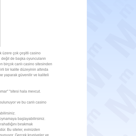
k üzere çok çeşitli casino
z değil de başka oyuncuların
en birçok canlı casino sitesinden
li bir kalite düzeyinin altında
me yaparak güvenilir ve kaliteli
mar" "sitesi hala mevcut.
i bulunuyor ve bu canlı casino
ilirsiniz.
oynamaya başlayabilirsiniz.
 rahatlığını bırakmak
ür. Bu siteler, evinizden
sunuyor. Gerçek krupiyeler ve