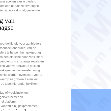
aler spellen aan te bieden.
 om een naadloze ervaring te
ientijd is vaak snel, gezien de
g van
aagse
woordelijkheid voor aanbieders
ssentieel onderdeel van de
pelers te helpen hun gokgedrag
lleen een ethische noodzaak, maar
endien zijn er strenge regels en
zetten voor verantwoord gokken.
 praktijken in overeenstemming
an niet worden overschat, vooral
s waarop ze gokken. Laten we
de tabel hieronder bekijken:
ag of week instellen.
n gokken besteden.
het platform.
 voor hulp bij gokproblemen.