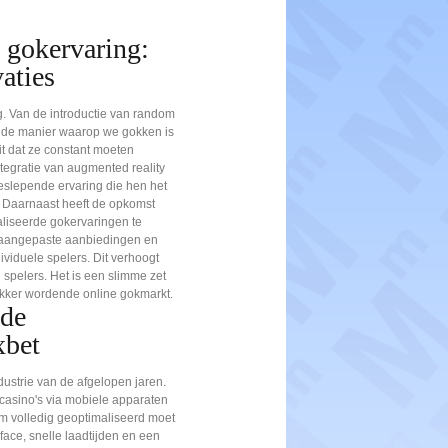
 gokervaring:
aties
g. Van de introductie van random
, de manier waarop we gokken is
it dat ze constant moeten
tegratie van augmented reality
meeslepende ervaring die hen het
n. Daarnaast heeft de opkomst
aliseerde gokervaringen te
om aangepaste aanbiedingen en
viduele spelers. Dit verhoogt
n spelers. Het is een slimme zet
rukker wordende online gokmarkt.
 de
xbet
dustrie van de afgelopen jaren.
e casino's via mobiele apparaten
rm volledig geoptimaliseerd moet
face, snelle laadtijden en een