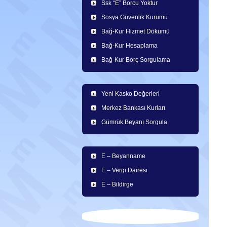
Ssk “E” Borcu Yoktur
Sosya Güvenlik Kurumu
Bağ-Kur Hizmet Dökümü
Bağ-Kur Hesaplama
Bağ-Kur Borç Sorgulama
Yeni Kasko Değerleri
Merkez Bankası Kurları
Gümrük Beyanı Sorgula
E – Beyanname
E – Vergi Dairesi
E – Bildirge