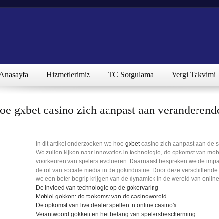
Anasayfa
Hizmetlerimiz
TC Sorgulama
Vergi Takvimi
oe gxbet casino zich aanpast aan veranderend
In dit artikel onderzoeken we hoe
gxbet
casino zich aanpast aan de 
We zullen kijken naar innovaties in technologie, de opkomst van mob
voorkeuren van spelers evolueren. Daarnaast bespreken we de impa
de rol van sociale media in de gokindustrie. Door deze verschillend
we een beter begrip krijgen van de dynamiek in de wereld van onlin
De invloed van technologie op de gokervaring
Mobiel gokken: de toekomst van de casinowereld
De opkomst van live dealer spellen in online casino's
Verantwoord gokken en het belang van spelersbescherming