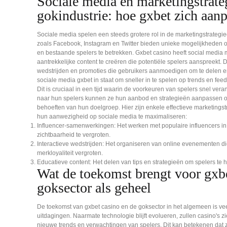
Sociale media en marketingstrate
gokindustrie: hoe gxbet zich aanp
Sociale media spelen een steeds grotere rol in de marketingstrategie
zoals Facebook, Instagram en Twitter bieden unieke mogelijkheden 
en bestaande spelers te betrekken. Gxbet casino heeft social media
aantrekkelijke content te creëren die potentiële spelers aanspreekt. D
wedstrijden en promoties die gebruikers aanmoedigen om te delen en
sociale media gxbet in staat om sneller in te spelen op trends en fe
Dit is cruciaal in een tijd waarin de voorkeuren van spelers snel veran
naar hun spelers kunnen ze hun aanbod en strategieën aanpassen om
behoeften van hun doelgroep. Hier zijn enkele effectieve marketingst
hun aanwezigheid op sociale media te maximaliseren:
Influencer-samenwerkingen: Het werken met populaire influencers
zichtbaarheid te vergroten.
Interactieve wedstrijden: Het organiseren van online evenementen d
merkloyaliteit vergroten.
Educatieve content: Het delen van tips en strategieën om spelers te 
Wat de toekomst brengt voor gxbe
goksector als geheel
De toekomst van gxbet casino en de goksector in het algemeen is ve
uitdagingen. Naarmate technologie blijft evolueren, zullen casino's
nieuwe trends en verwachtingen van spelers. Dit kan betekenen dat 