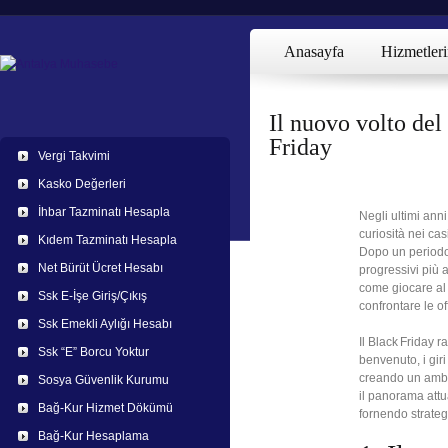
Anasayfa
Hizmetler
Il nuovo volto de
Friday
Vergi Takvimi
Kasko Değerleri
İhbar Tazminatı Hesapla
Negli ultimi ann
curiosità nei cas
Kıdem Tazminatı Hesapla
Dopo un periodo 
Net Bürüt Ücret Hesabı
progressivi più a
come giocare al 
Ssk E-İşe Giriş/Çıkış
confrontare le o
Ssk Emekli Aylığı Hesabı
Il Black Friday 
Ssk “E” Borcu Yoktur
benvenuto, i giri
creando un ambie
Sosya Güvenlik Kurumu
il panorama attua
Bağ-Kur Hizmet Dökümü
fornendo strateg
Bağ-Kur Hesaplama