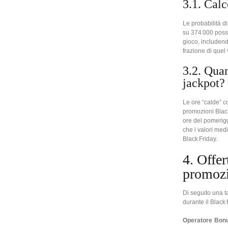
3.1. Calc
Le probabilità d
su 374 000 possib
gioco, includend
frazione di quel 
3.2. Qua
jackpot?
Le ore “calde” co
promozioni Black
ore del pomerigg
che i valori med
Black Friday.
4. Offer
promozi
Di seguito una t
durante il Black 
Operatore
Bonu