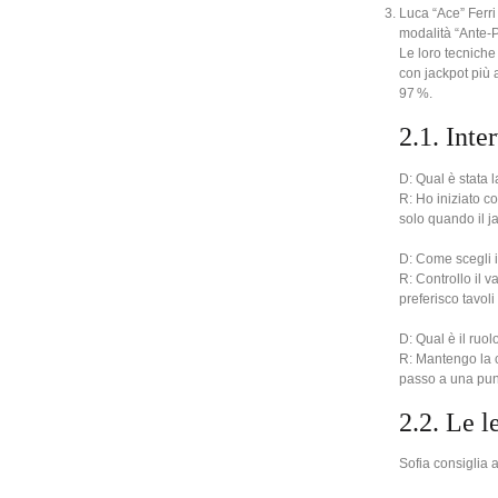
Luca “Ace” Ferri
modalità “Ante‑
Le loro tecniche
con jackpot più a
97 %.
2.1. Int
D: Qual è stata l
R: Ho iniziato c
solo quando il j
D: Come scegli i
R: Controllo il v
preferisco tavoli
D: Qual è il ruo
R: Mantengo la c
passo a una punt
2.2. Le 
Sofia consiglia a