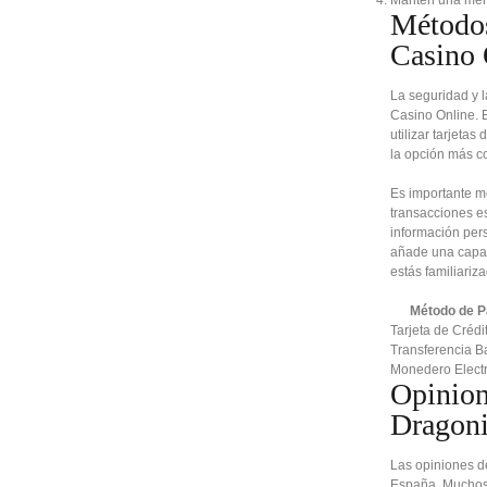
Mantén una men
Métodos
Casino 
La seguridad y 
Casino Online. E
utilizar tarjeta
la opción más co
Es importante m
transacciones es
información pers
añade una capa a
estás familiariz
Método de 
Tarjeta de Crédi
Transferencia B
Monedero Elect
Opinion
Dragoni
Las opiniones d
España. Muchos u