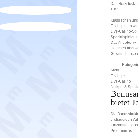
Das Herzstück je
aus:
Klassischen und
Tischspielen wi
Live-Casino-Spi
Spezialspielen 
Das Angebot wir
stammen überwie
Gewinnchancen 
Kategori
Slots
Tischspiele
Live-Casino
Jackpot & Spezi
Bonusa
bietet J
Die Bonusstruktur
großzügigen Wil
Einzahlungsboni
Programm ist int