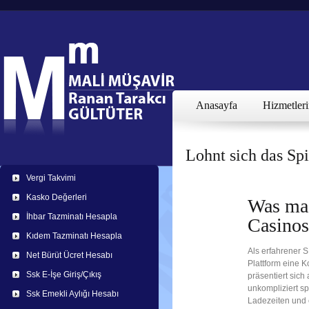
Anasayfa
Hizmetler
Lohnt sich das Sp
Vergi Takvimi
Kasko Değerleri
Was mac
İhbar Tazminatı Hesapla
Casinos
Kıdem Tazminatı Hesapla
Als erfahrener 
Net Bürüt Ücret Hesabı
Plattform eine 
Ssk E-İşe Giriş/Çıkış
präsentiert sich
unkompliziert sp
Ssk Emekli Aylığı Hesabı
Ladezeiten und e