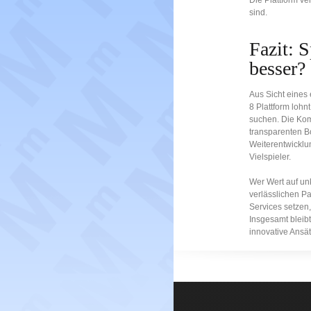
Die Plattform ve
sind.
Fazit: S
besser?
Aus Sicht eines 
8 Plattform lohn
suchen. Die Kom
transparenten B
Weiterentwicklun
Vielspieler.
Wer Wert auf unk
verlässlichen Pa
Services setzen,
Insgesamt bleib
innovative Ansät