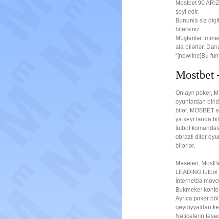
Mostbet 90 ARI
şeyi edir.
Bununla siz digi
bilərsiniz.
Müştərilər immer
ala bilərlər. Da
“[newline]Bu fun
Mostbet 
Onlayn poker, M
oyunlardan birid
bilər. MOSBET ən
ya xeyr landa bi
futbol komandas
obrazli diler oyu
bilərlər.
Məsələn, MostBe
LEADING futbol 
İnternetdə mövcu
Bukmeker kontor t
Ayrıca poker böl
qeydiyyatdan ke
Nəticələrin təs