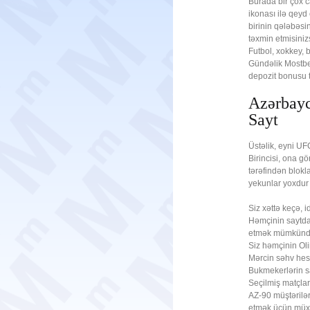
Burada bir çox c
ikonası ilə qeyd
birinin qələbəsi
təxmin etmisiniz
Futbol, ​​xokkey,
Gündəlik Mostbet
depozit bonusu t
Azərbay
Sayt
Üstəlik, eyni UF
Birincisi, ona g
tərəfindən blokl
yekunlar yoxdur –
Siz xəttə keçə, 
Həmçinin saytda
etmək mümkünd
Siz həmçinin Ol
Mərcin səhv hesa
Bukmekerlərin sa
Seçilmiş matçla
AZ-90 müştərilər
etmək üçün müxtə