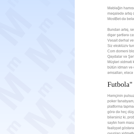
Məbləğin hamısın
məqalədə artıq q
MostBet-də belə p
Bundan artıq, se
digər şərtlərə ca
Vəsait dərhal v
Siz eksklüziv tu
Com domeni blokl
Qaydalar və Şərt
Müştəri xidməti
bütün idman və o
əmsalları, eləcə
Futbola"
Həmçinin pulsuz 
poker fanatıyam,
platforma tapmaq
görə də heç düş
bilərsiniz ki, p
saytın həm masaü
fəaliyyət göstər
oyunları xidmətlər