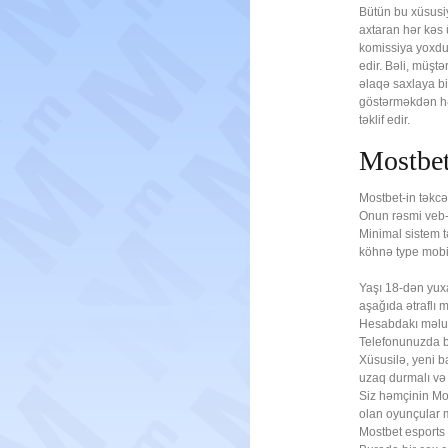
Bütün bu xüsusiy
axtaran hər kəs 
komissiya yoxdur
edir. Bəli, müştə
əlaqə saxlaya b
göstərməkdən hə
təklif edir.
Mostbet
Mostbet-in təkcə
Onun rəsmi veb-
Minimal sistem t
köhnə type mobil
Yaşı 18-dən yux
aşağıda ətraflı 
Hesabdakı məluma
Telefonunuzda br
Xüsusilə, yeni 
uzaq durmalı və 
Siz həmçinin Mo
olan oyunçular mü
Mostbet esports