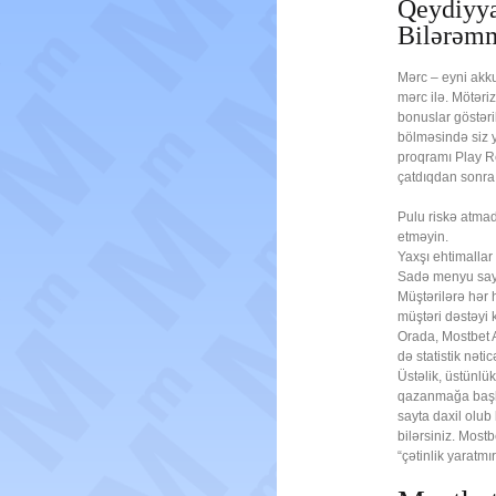
Qeydiyya
Bilərəm
Mərc – eyni akku
mərc ilə. Mötəri
bonuslar göstəri
bölməsində siz y
proqramı Play R
çatdıqdan sonra 
Pulu riskə atmad
etməyin.
Yaxşı ehtimallar
Sadə menyu sayə
Müştərilərə hər 
müştəri dəstəyi
Orada, Mostbet A
də statistik nəti
Üstəlik, üstünlü
qazanmağa başla
sayta daxil olu
bilərsiniz. Mostb
“çətinlik yaratmır