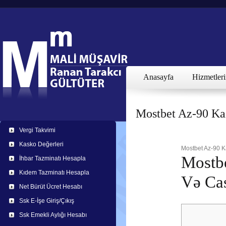
Anasayfa
Hizmetler
Mostbet Az-90 Ka
Vergi Takvimi
Kasko Değerleri
Mostbet Az-90 
Mostb
İhbar Tazminatı Hesapla
Kıdem Tazminatı Hesapla
Və Ca
Net Bürüt Ücret Hesabı
Ssk E-İşe Giriş/Çıkış
Ssk Emekli Aylığı Hesabı