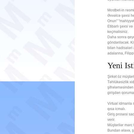
Mostbet-in rəsmi
Əvvəlcə şəxsi h
Onun" "mahiyyəti
Etibarlı şəxsi v
keçməlisiniz.
Daha sonra qeyd
göndəriləcək. Kit
bilən hadisələri
adalarına, Filip
Yeni Is
Şirkət öz müştəri
Təhlükəsizlik xi
şifrələməsindən 
girişdən qorumaq
Virtual idmanla s
qısa icmalı.
Giriş prosesi s
verir.
Müştərilər mərc 
Bundan əlavə, şir