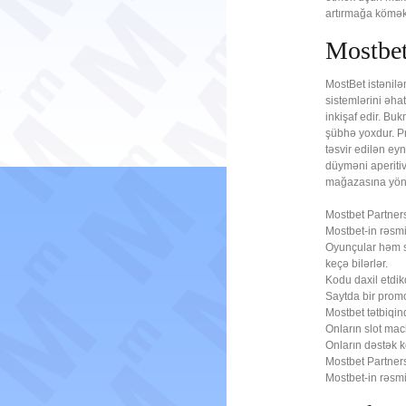
artırmağa kömək 
Mostbet
MostBet istənil
sistemlərini əha
inkişaf edir. Bu
şübhə yoxdur. P
təsvir edilən ey
düyməni aperitiv
mağazasına yönlə
Mostbet Partner
Mostbet-in rəsmi
Oyunçular həm s
keçə bilərlər.
Kodu daxil etdik
Saytda bir promo
Mostbet tətbiqi
Onların slot mac
Onların dəstək 
Mostbet Partner
Mostbet-in rəsmi 