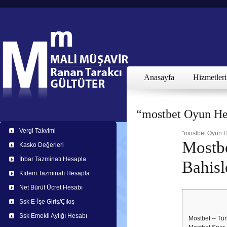
Anasayfa
Hizmetler
“mostbet Oyun He
Vergi Takvimi
"mostbet Oyun H
Mostbe
Kasko Değerleri
İhbar Tazminatı Hesapla
Bahisl
Kıdem Tazminatı Hesapla
Net Bürüt Ücret Hesabı
Ssk E-İşe Giriş/Çıkış
Ssk Emekli Aylığı Hesabı
Mostbet -- Türk