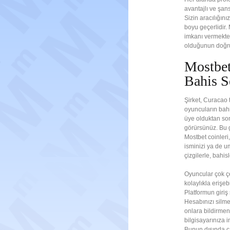
avantajlı ve şansl
Sizin aracılığını
boyu geçerlidir.
imkanı vermekte. 
olduğunun doğru
Mostbet
Bahis S
Şirket, Curacao t
oyuncuların bahi
üye olduktan son
görürsünüz. Bu g
Mostbet coinleri
isminizi ya de u
çizgilerle, bahis
Oyuncular çok çe
kolaylıkla erişebil
Platformun giriş 
Hesabınızı silme
onlara bildirmen
bilgisayarınıza 
Bunun dışında ca