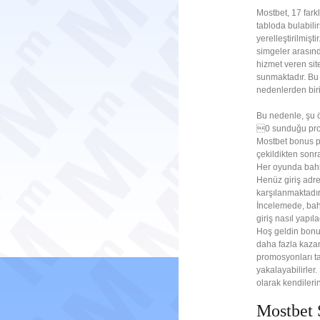
Mostbet, 17 fark
tabloda bulabili
yerelleştirilmişt
simgeler arasınd
hizmet veren sit
sunmaktadır. Bu
nedenlerden bir
Bu nedenle, şu öz
0 sunduğu promo
Mostbet bonus pa
çekildikten son
Her oyunda bahis 
Henüz giriş adre
karşılanmaktadır
İncelemede, bahi
giriş nasıl yapı
Hoş geldin bonus
daha fazla kaza
promosyonları ta
yakalayabilirler.
olarak kendileri
Mostbet 