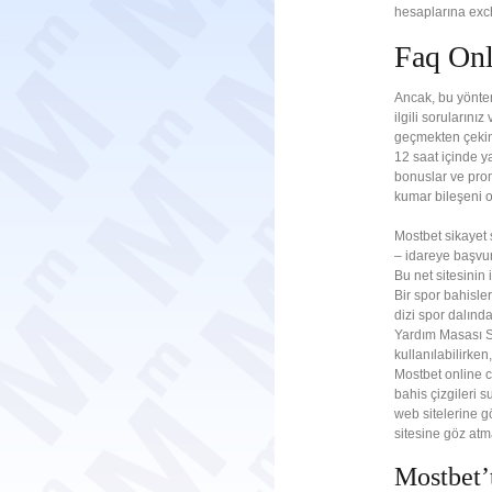
hesaplarına exch
Faq Onl
Ancak, bu yöntem
ilgili sorularını
geçmekten çekinm
12 saat içinde y
bonuslar ve pro
kumar bileşeni o
Mostbet sikayet
– idareye başvur
Bu net sitesinin 
Bir spor bahisler
dizi spor dalınd
Yardım Masası So
kullanılabilirken,
Mostbet online c
bahis çizgileri s
web sitelerine g
sitesine göz atma
Mostbet’