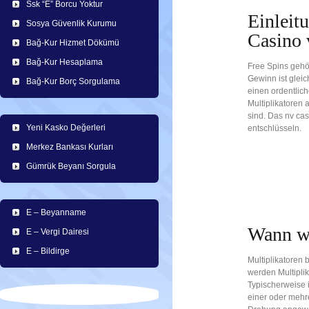
Ssk “E” Borcu Yoktur
Einleit
Sosya Güvenlik Kurumu
Casino 
Bağ-Kur Hizmet Dökümü
Bağ-Kur Hesaplama
Free Spins gehör
Gewinn ist glei
Bağ-Kur Borç Sorgulama
einen ordentlic
Multiplikatoren
sind. Das nv cas
Yeni Kasko Değerleri
entschlüsseln.
Merkez Bankası Kurları
Gümrük Beyanı Sorgula
E – Beyanname
Wann we
E – Vergi Dairesi
E – Bildirge
Multiplikatoren 
werden Multipli
Typischerweise i
einer oder mehr