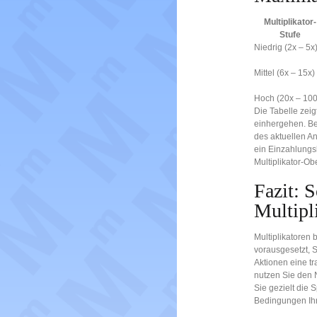
Multiplikator-
Stufe
Niedrig (2x – 5x
Mittel (6x – 15x)
Hoch (20x – 100
Die Tabelle zei
einhergehen. Be
des aktuellen A
ein Einzahlungs
Multiplikator-O
Fazit: 
Multipl
Multiplikatoren
vorausgesetzt, S
Aktionen eine tr
nutzen Sie den 
Sie gezielt die 
Bedingungen Ihn