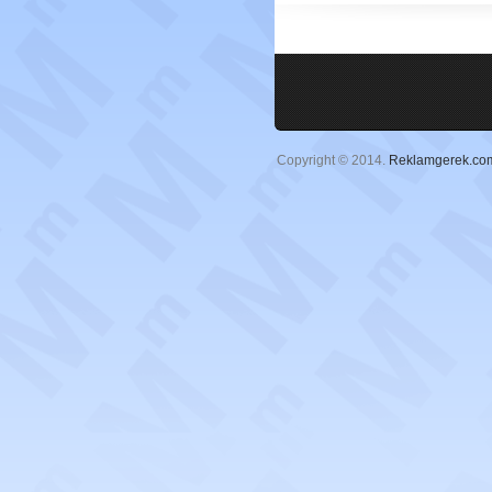
Copyright © 2014.
Reklamgerek.co