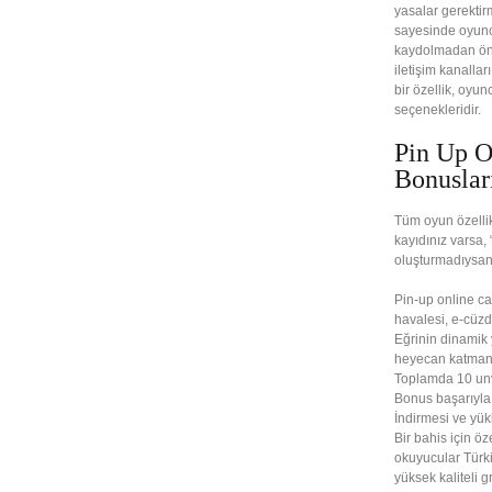
yasalar gerektirm
sayesinde oyuncu
kaydolmadan önce
iletişim kanall
bir özellik, oy
seçenekleridir.
Pin Up O
Bonuslar
Tüm oyun özellik
kayıdınız varsa, “
oluşturmadıysanı
Pin-up online ca
havalesi, e-cüzd
Eğrinin dinamik 
heyecan katmanı
Toplamda 10 unv
Bonus başarıyla 
İndirmesi ve yük
Bir bahis için ö
okuyucular Türkiy
yüksek kaliteli g