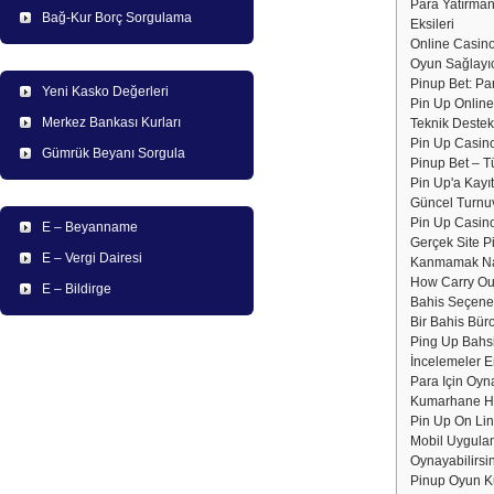
Para Yatırman
Bağ-Kur Borç Sorgulama
Eksileri
Online Casino
Oyun Sağlayıcı
Pinup Bet: Pa
Yeni Kasko Değerleri
Pin Up Online
Merkez Bankası Kurları
Teknik Destek
Pin Up Casino'
Gümrük Beyanı Sorgula
Pinup Bet – T
Pin Up'a Kayıt
Güncel Turnuv
Pin Up Casino
E – Beyanname
Gerçek Site Pi
E – Vergi Dairesi
Kanmamak Nas
How Carry Ou
E – Bildirge
Bahis Seçenek
Bir Bahis Bür
Ping Up Bahs
İncelemeler E
Para Için Oyn
Kumarhane H
Pin Up On Line
Mobil Uygulam
Oynayabilirsi
Pinup Oyun Ku