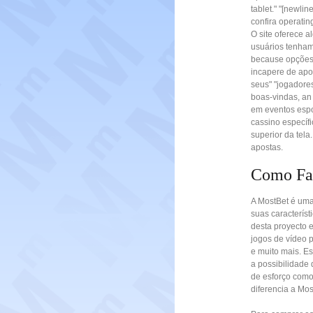
tablet." "[newli
confira operatin
O site oferece 
usuários tenham
because opções 
incapere de apo
seus" "jogadore
boas-vindas, an
em eventos espo
cassino específ
superior da tela
apostas.
Como Fa
A MostBet é uma
suas caracterís
desta proyecto 
jogos de vídeo 
e muito mais. Es
a possibilidade
de esforço como
diferencia a Mo