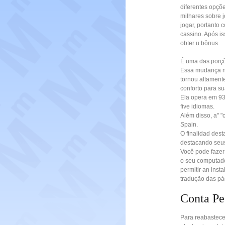
diferentes opçõ
milhares sobre j
jogar, portanto
cassino. Após is
obter u bônus.
É uma das porçõ
Essa mudança nã
tornou altament
conforto para su
Ela opera em 93 
five idiomas.
Além disso, a" 
Spain.
O finalidad des
destacando seus 
Você pode fazer
o seu computador
permitir an inst
tradução das pá
Conta Pe
Para reabastece