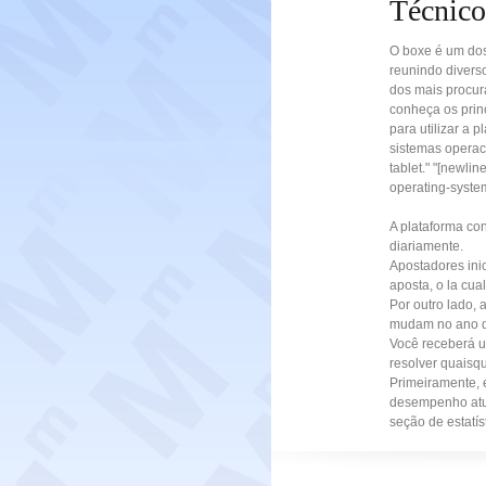
Técnico
O boxe é um dos
reunindo divers
dos mais procur
conheça os prin
para utilizar a 
sistemas operac
tablet." "[newli
operating-syste
A plataforma co
diariamente.
Apostadores inic
aposta, o la cual
Por outro lado,
mudam no ano de 
Você receberá u
resolver quaisqu
Primeiramente, 
desempenho atua
seção de estatís