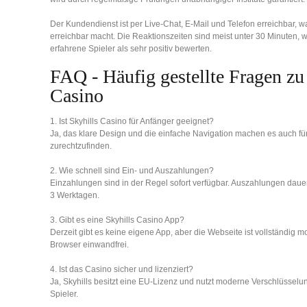
Der Kundendienst ist per Live-Chat, E-Mail und Telefon erreichbar, w
erreichbar macht. Die Reaktionszeiten sind meist unter 30 Minuten,
erfahrene Spieler als sehr positiv bewerten.
FAQ - Häufig gestellte Fragen zu
Casino
1. Ist Skyhills Casino für Anfänger geeignet?
Ja, das klare Design und die einfache Navigation machen es auch für 
zurechtzufinden.
2. Wie schnell sind Ein- und Auszahlungen?
Einzahlungen sind in der Regel sofort verfügbar. Auszahlungen dau
3 Werktagen.
3. Gibt es eine Skyhills Casino App?
Derzeit gibt es keine eigene App, aber die Webseite ist vollständig mob
Browser einwandfrei.
4. Ist das Casino sicher und lizenziert?
Ja, Skyhills besitzt eine EU-Lizenz und nutzt moderne Verschlüssel
Spieler.