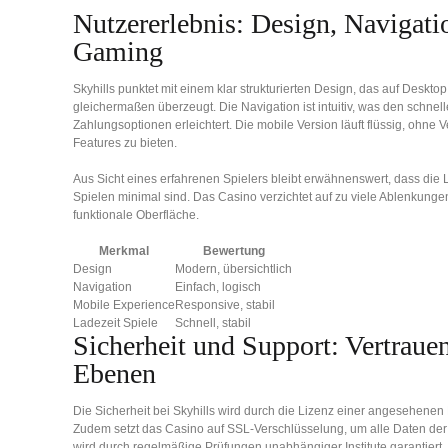
Nutzererlebnis: Design, Navigat
Gaming
Skyhills punktet mit einem klar strukturierten Design, das auf Deskt
gleichermaßen überzeugt. Die Navigation ist intuitiv, was den schne
Zahlungsoptionen erleichtert. Die mobile Version läuft flüssig, ohne
Features zu bieten.
Aus Sicht eines erfahrenen Spielers bleibt erwähnenswert, dass die L
Spielen minimal sind. Das Casino verzichtet auf zu viele Ablenkungen
funktionale Oberfläche.
Merkmal
Bewertung
Design
Modern, übersichtlich
Navigation
Einfach, logisch
Mobile Experience
Responsive, stabil
Ladezeit Spiele
Schnell, stabil
Sicherheit und Support: Vertrauen
Ebenen
Die Sicherheit bei Skyhills wird durch die Lizenz einer angesehene
Zudem setzt das Casino auf SSL-Verschlüsselung, um alle Daten der 
wird durch regelmäßige Prüfungen unabhängiger Institute garantiert.