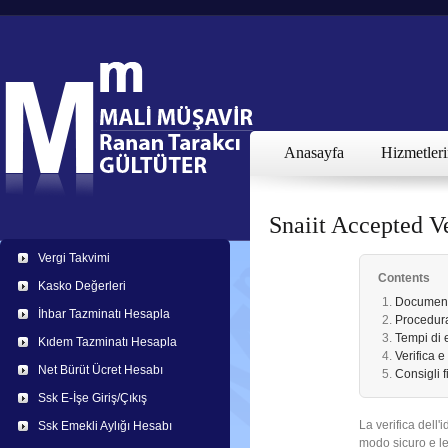
Anasayfa
Hizmetler
Snaiit Accepted V
Vergi Takvimi
Contents
Kasko Değerleri
Documenti 
İhbar Tazminatı Hesapla
Procedura
Tempi di 
Kıdem Tazminatı Hesapla
Verifica 
Net Bürüt Ücret Hesabı
Consigli f
Ssk E-İşe Giriş/Çıkış
La verifica dell
Ssk Emekli Aylığı Hesabı
modo sicuro e le