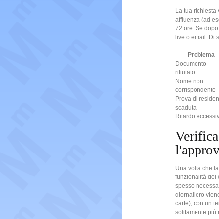
La tua richiesta
affluenza (ad es
72 ore. Se dopo 3
live o email. Di 
Problema
Documento
rifiutato
Nome non
corrispondente
Prova di reside
scaduta
Ritardo eccessi
Verific
l'appro
Una volta che la 
funzionalità del
spesso necessario
giornaliero vien
carte), con un te
solitamente più r