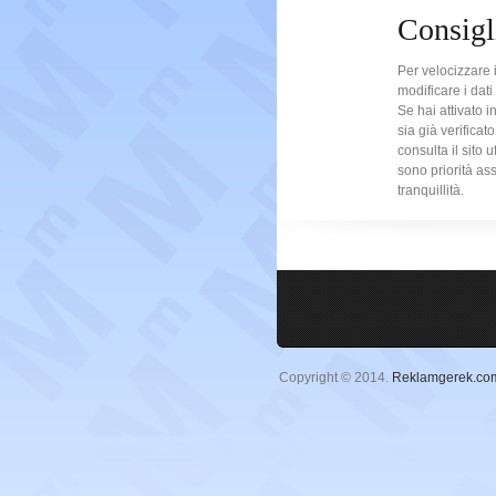
Consigli
Per velocizzare i
modificare i dat
Se hai attivato 
sia già verificato
consulta il sito u
sono priorità ass
tranquillità.
Copyright © 2014.
Reklamgerek.co