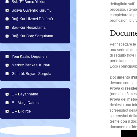
Ssk “E” Borcu Yoktur
dettagliata sull'
processo, i temp
Sosya Güvenlik Kurumu
completare la pro
Bağ-Kur Hizmet Dökümü
promozioni più 
Bağ-Kur Hesaplama
Document
Bağ-Kur Borç Sorgulama
Per rispettare le
una serie di doc
di seguito trovi
Yeni Kasko Değerleri
perfettamente le
Merkez Bankası Kurları
Ecco i principali:
Gümrük Beyanı Sorgula
Documento d'ide
devono corrispon
Prova di reside
(non oltre 3 mesi
E – Beyanname
Prova del meto
E – Vergi Dairesi
richiesta una fot
screenshot della
E – Bildirge
screenshot della
Selfie con il d
documento d'ident