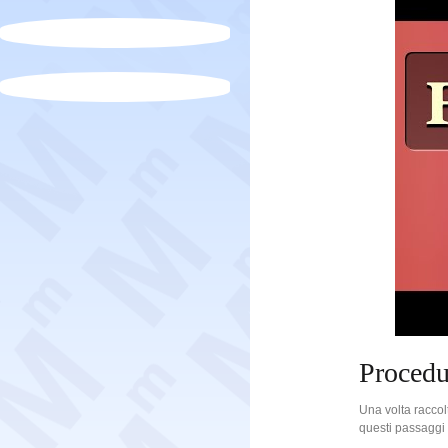
Procedur
Una volta raccol
questi passaggi 