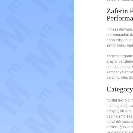
Zaferin P
Performa
Fitness dünyası, 
antrenmanları d
daha erişilebilir
zemin kortu, yanı
Yarışma organizat
araçlar ve izleme
sporcuların eşit
kampanyaları ve 
yardımcı olur. S
Category
"Dijital teknoloj
haline geldiği sa
ortaya çıktı ve d
yapma empieza dü
dijital dünyada 
dürüstlüğün koru
ve oyunda adalet