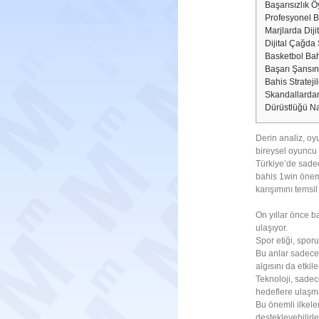
Başarısızlık Ö
Profesyonel Bi
Marjlarda Diji
Dijital Çağda 
Basketbol Bahi
Başarı Şansınız
Bahis Strateji
Skandallardan
Dürüstlüğü Na
Derin analiz, oyu
bireysel oyuncu ö
Türkiye’de sadece
bahis 1win öneml
karışımını temsi
On yıllar önce ba
ulaşıyor.
Spor etiği, spor
Bu anlar sadece
algısını da etkile
Teknoloji, sadec
hedeflere ulaşmay
Bu önemli ilkele
destekleyebilirle