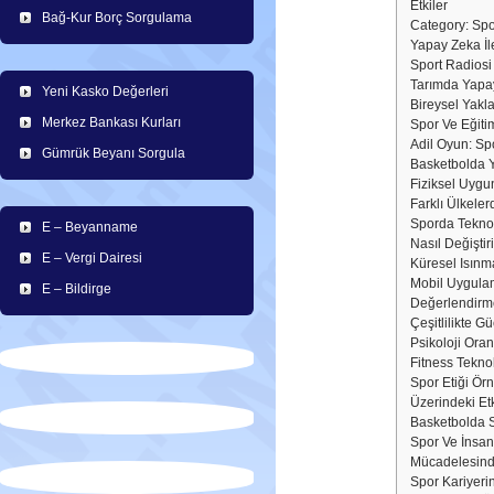
Etkiler
Bağ-Kur Borç Sorgulama
Category: Spo
Yapay Zeka İl
Sport Radiosi
Tarımda Yapay
Yeni Kasko Değerleri
Bireysel Yakla
Merkez Bankası Kurları
Spor Ve Eğiti
Adil Oyun: Sp
Gümrük Beyanı Sorgula
Basketbolda Y
Fiziksel Uygun
Farklı Ülkeler
Sporda Teknolo
E – Beyanname
Nasıl Değiştir
E – Vergi Dairesi
Küresel Isınma
Mobil Uygulam
E – Bildirge
Değerlendirm
Çeşitlilikte G
Psikoloji Oran
Fitness Teknol
Spor Etiği Ör
Üzerindeki Etk
Basketbolda S
Spor Ve İnsa
Mücadelesind
Spor Kariyerin