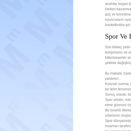
anahtar başarı bi
herkes kazanmak 
güç ve koordinas
oyuncuların oyund
basketbolda şut b
Spor Ve 
Son birkaç yıldır
temposunu ve adi
futbolseverler a
şekilde değiştiri
Bu makale, baske
yardımcı...
Küresel ısınma, 
bir iklim fenomen
Sonuç olarak, di
Spor ahlakı, rek
etme görevini üst
Bu önemli ilkeler
ortamının oluştu
Spor dünyasında,
insanları tarafı