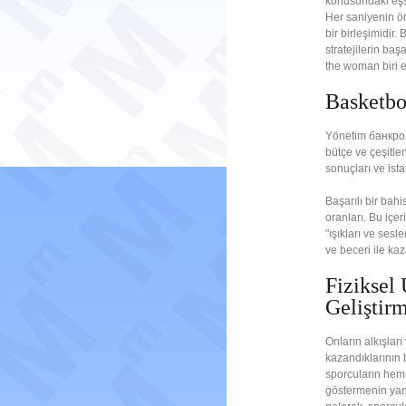
konusundaki eşsiz
Her saniyenin ön
bir birleşimidir
stratejilerin baş
the woman biri et
Basketbo
Yönetim банкролл
bütçe ve çeşitlen
sonuçları ve ista
Başarılı bir bahi
oranları. Bu içe
"ışıkları ve ses
ve beceri ile kaz
Fiziksel
Geliştir
Onların alkışları
kazandıklarının 
sporcuların hem s
göstermenin yanı