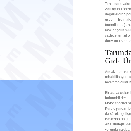
Tenis turnuvalar
Adil oyunu önem
değerlerdir. Spo
üstlenir. Bu maka
önemli olduğunu 
maçlar çelik mık
sadece temsil or
dünyanın spor b
Tarımda
Gıda Ür
Ancak, her aktif
rehabilitasyon, s
basketbolcuların 
Bir araya gelere
bulunabilirler.
Motor sporları h
Kuruluşundan bu
da sürekli gelişmi
Basketbolda şut 
Ana stratejisi d
yorumlamak bahi