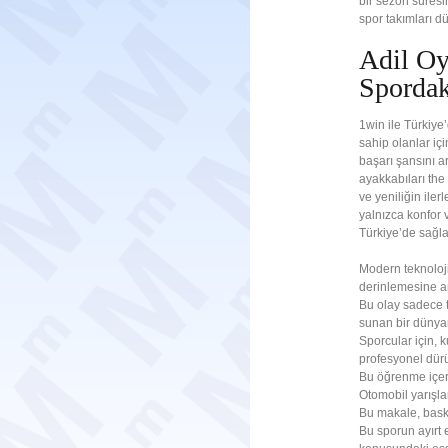
bir sezon süresin
spor takımları d
Adil Oy
Spordak
1win ile Türkiye
sahip olanlar içi
başarı şansını a
ayakkabıları the
ve yeniliğin iler
yalnızca konfor 
Türkiye’de sağla
Modern teknoloj
derinlemesine an
Bu olay sadece t
sunan bir dünya
Sporcular için, 
profesyonel dürüs
Bu öğrenme içerir
Otomobil yarışla
Bu makale, basket
Bu sporun ayırt 