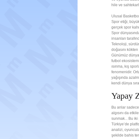
hile ve sahtekarl
Ulusal Basketbol 
Spor etiği, büyü
gerçek spor kahr
Spor dünyasında,
insanları tarafın
Teknoloji, sürdür
doğasını kökten d
Günümüz dünya fu
futbol ekosistem
ısınma, kış spor
fenomenidir. Ort
yağışında azalma
kendi dünya sır
Yapay Z
Bu anlar sadece
algısını da etki
sunmak... Bu iki 
Türkiye’de platfo
analizi, oyuncula
şekilde bahis te