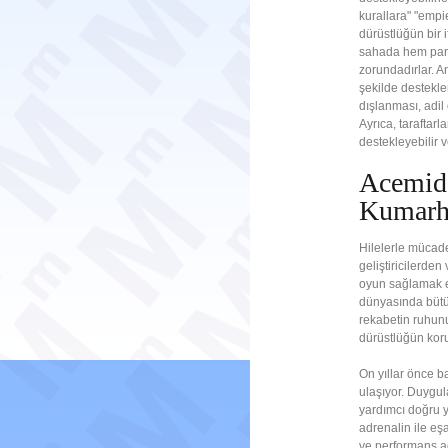
kurallara" "empi
dürüstlüğün bir i
sahada hem para
zorundadırlar. An
şekilde destekle
dışlanması, adil
Ayrıca, taraftarl
destekleyebilir v
Acemide
Kumarh
Hilelerle mücad
geliştiricilerden
oyun sağlamak e
dünyasında bütün
rekabetin ruhun
dürüstlüğün kor
On yıllar önce ba
ulaşıyor. Duygul
yardımcı doğru y
adrenalin ile eş
ve performans aç