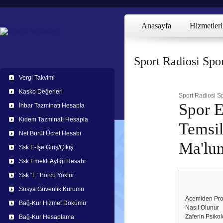
Anasayfa
Hizmetler
Sport Radiosi Spo
Vergi Takvimi
Kasko Değerleri
Sport Radiosi Sp
Spor E
İhbar Tazminatı Hesapla
Kıdem Tazminatı Hesapla
Temsil
Net Bürüt Ücret Hesabı
Ma'lu
Ssk E-İşe Giriş/Çıkış
Ssk Emekli Aylığı Hesabı
Ssk “E” Borcu Yoktur
Sosya Güvenlik Kurumu
Acemiden Pro
Bağ-Kur Hizmet Dökümü
Nasıl Olunur
Zaferin Psikolo
Bağ-Kur Hesaplama