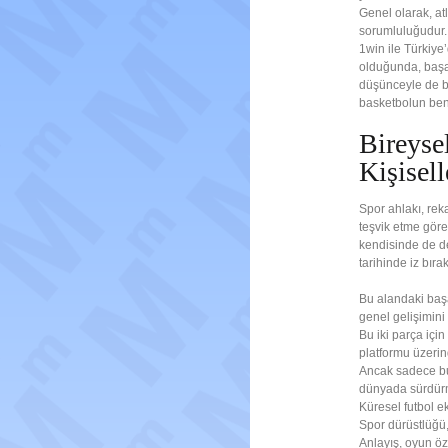
Genel olarak, at
sorumluluğudur.
1win ile Türkiye
olduğunda, başar
düşünceyle de be
basketbolun benz
Bireyse
Kişisell
Spor ahlakı, rek
teşvik etme göre
kendisinde de de
tarihinde iz bır
Bu alandaki başar
genel gelişimini
Bu iki parça için
platformu üzeri
Ancak sadece bu 
dünyada sürdür
Küresel futbol e
Spor dürüstlüğü,
Anlayış, oyun öz