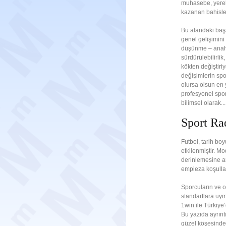
muhasebe, yerel 
kazanan bahisle
Bu alandaki başar
genel gelişimini
düşünme – anaht
sürdürülebilirli
kökten değiştiri
değişimlerin spo
olursa olsun en 
profesyonel spor
bilimsel olarak...
Sport Ra
Futbol, tarih bo
etkilenmiştir. M
derinlemesine anl
empieza koşulla
Sporcuların ve o
standartlara uym
1win ile Türkiye’
Bu yazıda ayrınt
güzel köşesinde