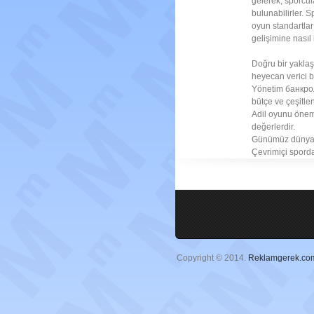
gelerek, sporcul
bulunabilirler. 
oyun standartlar
gelişimine nasıl
Doğru bir yaklaş
heyecan verici b
Yönetim банкролл
bütçe ve çeşitlen
Adil oyunu önem
değerlerdir.
Günümüz dünya fu
Çevrimiçi sporda 
Copyright © 2014.
Reklamgerek.co