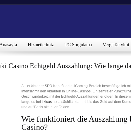
Anasayfa
Hizmetlerimiz
TC Sorgulama
Vergi Takvimi
iki Casino Echtgeld Auszahlung: Wie lange da
Als erfahrener SEO-Kopirăiter im iGaming-Bereich beschäftige ich m
intensiv mit den Abläufen in Online-Casinos. Ein zentraler Punkt für vi
Geschwindigkeit, mit der Echtgeld-Auszahlungen erfolgen. In diesem 
lange es bei
tikicasino
tatsächlich dauert, bis das Geld auf dem Konto
und auf Basis aktueller Fakten.
Wie funktioniert die Auszahlung 
Casino?