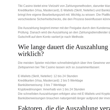
Tiki Casino bietet eine Vielzahl von Zahlungsmethoden, darunter kl
Kreditkarten (Visa, Mastercard), E-Wallets (Skrill, Neteller) und B
bringt ihre eigene Bearbeitungszeit mit. Wichtig zu wissen: Die Plattf
verschiedene Sicherheitschecks, die den Prozess beeinflussen könn
Die Auszahlung beginnt immer mit der Freigabe durch den Kundensu
Prüfung. Danach wird die Auszahlung an den Zahlungsdienstleister üb
Gutschrift auf dem Konto variiert je nach Methode.
Wie lange dauert die Auszahlung 
wirklich?
Die meisten Spieler möchten schnellstmöglich über ihre Gewinne ver
Zeitspannen bei Tiki Casino lassen sich so zusammenfassen:
E-Wallets (Skrill, Neteller): 12 bis 24 Stunden
Kreditkarten (Visa, Mastercard): 2 bis 5 Werktage
Banküberweisung: 3 bis 7 Werktage
Kryptowährungen: Innerhalb von 1 bis 24 Stunden
Die schnellsten Auszahlungen erfolgen also mit E-Wallets und Kryp
Banküberweisungen brauchen naturgemäß länger aufgrund der invol
Faktoren, die die Auszahlung ve