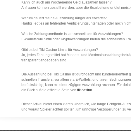
Kann ich auch am Wochenende Geld auszahlen lassen?
Anfragen können gestellt werden, aber die Bearbeitung erfolgt meist
Warum dauert meine Auszahlung länger als erwartet?
Häufig liegt es an fehlenden Verifizierungsunterlagen oder noch nic
Welche Zahlungsmethode ist am schnellsten für Auszahlungen?
E-Wallets wie Skrill oder Kryptowährungen bieten die schnellsten Tra
Gibt es bei Tiki Casino Limits für Auszahlungen?
Ja, jedes Zahlungsmittel hat Mindest- und Maximalauszahlungsbeträg
transparent angegeben sind.
Die Auszahlung bei Tiki Casino ist durchdacht und kundenorientiert ges
schnellen Transfers, vor allem via E-Wallets, und fairen Bedingunge
berücksichtigt, kann mit einer zügigen Auszahlung rechnen. Für detail
ein Blick auf die offizielle Seite von
tikicasino
.
Dieser Artikel bietet einen klaren Überblick, wie lange Echtgeld-Aus
und worauf Spieler achten sollten, um unnötige Verzögerungen zu v