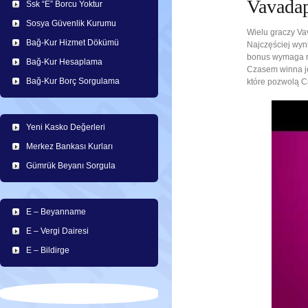
Vavada
Ssk “E” Borcu Yoktur
Sosya Güvenlik Kurumu
Wielu graczy Va
Bağ-Kur Hizmet Dökümü
Najczęściej wyni
bonus wymaga rę
Bağ-Kur Hesaplama
Czasem winna je
Bağ-Kur Borç Sorgulama
które pozwolą C
Yeni Kasko Değerleri
Merkez Bankası Kurları
Gümrük Beyanı Sorgula
E – Beyanname
E – Vergi Dairesi
E – Bildirge