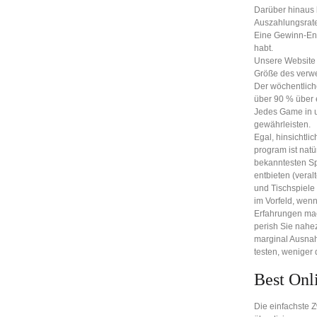
Darüber hinaus 
Auszahlungsrate
Eine Gewinn-Ent
habt.
Unsere Website w
Größe des verwe
Der wöchentlich
über 90 % über e
Jedes Game in un
gewährleisten.
Egal, hinsichtli
program ist natü
bekanntesten Sp
entbieten (veral
und Tischspiele 
im Vorfeld, wen
Erfahrungen mac
perish Sie nahez
marginal Ausnah
testen, weniger 
Best Onl
Die einfachste 