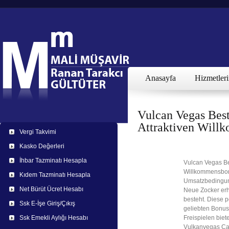
Anasayfa
Hizmetler
Vulcan Vegas Bes
Attraktiven Will
Vergi Takvimi
Kasko Değerleri
İhbar Tazminatı Hesapla
Vulcan Vegas Be
Willkommensbon
Kıdem Tazminatı Hesapla
Umsatzbedingung
Net Bürüt Ücret Hesabı
Neue Zocker erh
besteht. Diese p
Ssk E-İşe Giriş/Çıkış
geliebten Bonus
Ssk Emekli Aylığı Hesabı
Freispielen bie
Vulkanvegas Cas