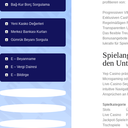
profitieren von:
Bağ-Kur Borç Sorgulama
Progressiven V
Exklusiven Cash
Regelmäßigen Re
Yeni Kasko Değerleri
Transparenten 
Merkez Bankası Kurları
Das flexible Tr
Bonusangebote u
Gümrük Beyanı Sorgula
lukrativ für Spi
Spielan
E – Beyanname
den Unt
E – Vergi Dairesi
Yep Casino präs
E – Bildirge
Microgaming ode
Live-Casino-Seg
intuitive Naviga
Ansprüchen an 
Spielkategorie
Slots
Ü
Live Casino
P
Jackpot-Spiele
H
Tischspiele
V