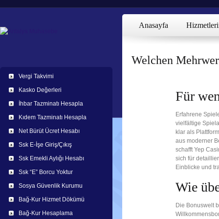
Anasayfa
Hizmetler
Welchen Mehrwert 
Vergi Takvimi
Kasko Değerleri
Für wen
İhbar Tazminatı Hesapla
Erfahrene Spiel
Kıdem Tazminatı Hesapla
vielfältige Spiel
Net Bürüt Ücret Hesabı
klar als Plattfor
aus moderner Be
Ssk E-İşe Giriş/Çıkış
schafft Yep Casi
Ssk Emekli Aylığı Hesabı
sich für detailli
Einblicke und t
Ssk “E” Borcu Yoktur
Wie übe
Sosya Güvenlik Kurumu
Bağ-Kur Hizmet Dökümü
Die Bonuswelt b
Bağ-Kur Hesaplama
Willkommensbonus