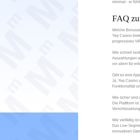
minimal - er füh
FAQ zum
Welche Bonusart
Yep Casino biet
progressives VIP
Wie schnell sin
Auszahlungen we
vor allem für er
Gibt es eine App
Ja, Yep Casino v
Funktionalität 
Wie sicher sind
Die Plattform is
Verschlüsselung
Wie vielfältig i
Das Live-Segment
innovativen Gam