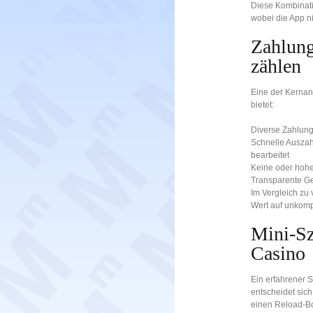
Diese Kombinati
wobei die App ni
Zahlung
zählen
Eine der Kernan
bietet:
Diverse Zahlung
Schnelle Auszah
bearbeitet
Keine oder hohe 
Transparente Ge
Im Vergleich zu v
Wert auf unkompl
Mini-Sz
Casino
Ein erfahrener S
entscheidet sich
einen Reload-Bon