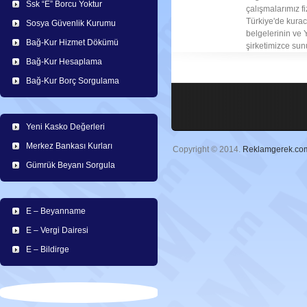
Ssk “E” Borcu Yoktur
çalışmalarımız fi
Türkiye'de kuraca
Sosya Güvenlik Kurumu
belgelerinin ve
Bağ-Kur Hizmet Dökümü
şirketimizce sun
Bağ-Kur Hesaplama
Bağ-Kur Borç Sorgulama
Yeni Kasko Değerleri
Merkez Bankası Kurları
Copyright © 2014.
Reklamgerek.co
Gümrük Beyanı Sorgula
E – Beyanname
E – Vergi Dairesi
E – Bildirge