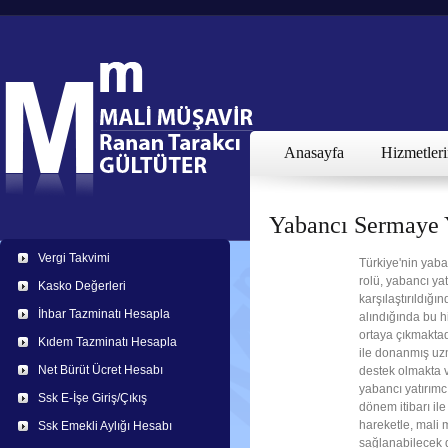
Anasayfa
Hizmetler
Yabancı Sermaye 
Vergi Takvimi
Türkiye'nin yaba
rolü, yabancı ya
Kasko Değerleri
karşılaştırıldığ
İhbar Tazminatı Hesapla
alındığında bu h
ortaya çıkmaktad
Kıdem Tazminatı Hesapla
ile donanmış uzm
Net Bürüt Ücret Hesabı
destek olmakta 
yabancı yatırımc
Ssk E-İşe Giriş/Çıkış
dönem itibarı il
hareketle, mali m
Ssk Emekli Aylığı Hesabı
sağlanabilecek d